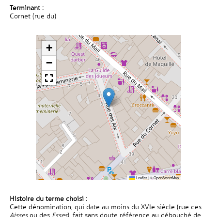
Terminant :
Cornet (rue du)
+
−
Leaflet
|
©
OpenStreetMap
Histoire du terme choisi :
Cette dénomination, qui date au moins du XVIe siècle (rue des
Aisses
ou des
Esses
), fait sans doute référence au débouché de