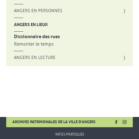
ANGERS EN PERSONNES
ANGERS EN LIEUX
Dictionnaire des rues
Remonter le temps
ANGERS EN LECTURE
FACEBOOK
, OUVRE UNE
INSTA
, OUVR
ARCHIVES PATRIMONIALES DE LA VILLE D'ANGERS
INFOS PRATIQUES