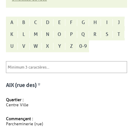
A
B
C
D
E
F
G
H
I
J
K
L
M
N
O
P
Q
R
S
T
U
V
W
X
Y
Z
0-9
AIX (rue des) *
Quartier :
Centre Ville
Commençant :
Parcheminerie (rue)