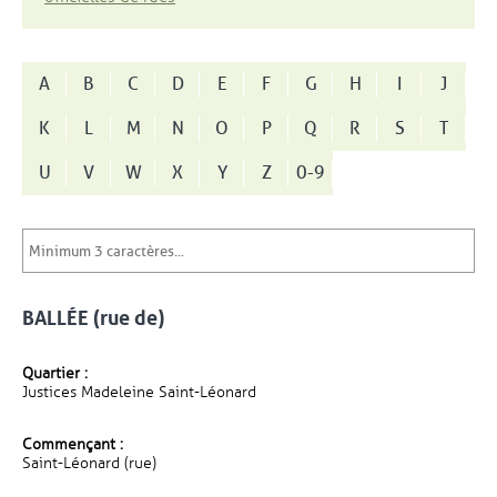
A
B
C
D
E
F
G
H
I
J
K
L
M
N
O
P
Q
R
S
T
U
V
W
X
Y
Z
0-9
BALLÉE (rue de)
Quartier :
Justices Madeleine Saint-Léonard
Commençant :
Saint-Léonard (rue)