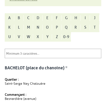
A
B
C
D
E
F
G
H
I
J
K
L
M
N
O
P
Q
R
S
T
U
V
W
X
Y
Z
0-9
BACHELOT (place du chanoine) *
Quartier :
Saint-Serge Ney Chalouère
Commençant :
Besnardière (avenue)