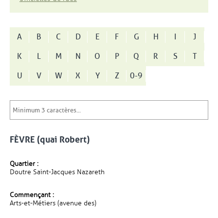
A
B
C
D
E
F
G
H
I
J
K
L
M
N
O
P
Q
R
S
T
U
V
W
X
Y
Z
0-9
FÈVRE (quai Robert)
Quartier :
Doutre Saint-Jacques Nazareth
Commençant :
Arts-et-Métiers (avenue des)