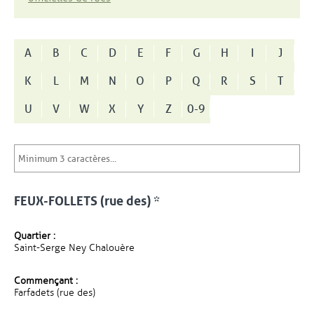
A
B
C
D
E
F
G
H
I
J
K
L
M
N
O
P
Q
R
S
T
U
V
W
X
Y
Z
0-9
FEUX-FOLLETS (rue des) *
Quartier :
Saint-Serge Ney Chalouère
Commençant :
Farfadets (rue des)