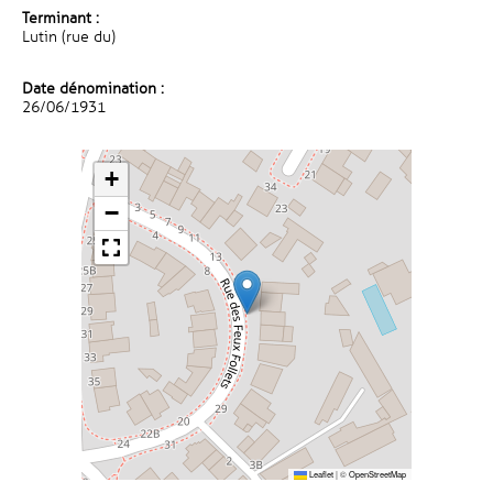
Terminant :
Lutin (rue du)
Date dénomination :
26/06/1931
+
−
Leaflet
|
©
OpenStreetMap