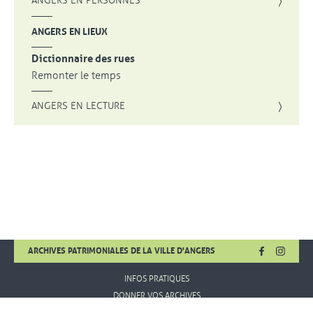
ANGERS EN PERSONNES
ANGERS EN LIEUX
Dictionnaire des rues
Remonter le temps
ANGERS EN LECTURE
FACEBOOK
, OUVRE UNE
INSTA
, OUVR
ARCHIVES PATRIMONIALES DE LA VILLE D'ANGERS
INFOS PRATIQUES
DONNER VOS ARCHIVES
MENTIONS LÉGALES