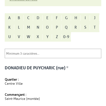
A
B
C
D
E
F
G
H
I
J
K
L
M
N
O
P
Q
R
S
T
U
V
W
X
Y
Z
0-9
DONADIEU DE PUYCHARIC (rue) *
Quartier :
Centre Ville
Commençant :
Saint-Maurice (montée)