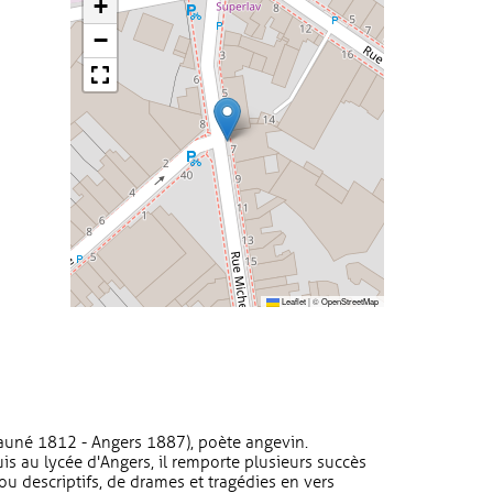
+
−
Leaflet
|
©
OpenStreetMap
 Bauné 1812 - Angers 1887), poète angevin.
is au lycée d'Angers, il remporte plusieurs succès
 descriptifs, de drames et tragédies en vers