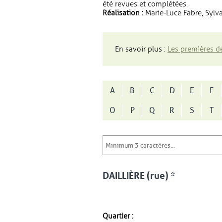
été revues et complétées.
Réalisation :
Marie-Luce Fabre, Sylva
En savoir plus :
Les premières dé
A
B
C
D
E
F
O
P
Q
R
S
T
DAILLIÈRE (rue) *
Quartier :