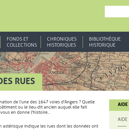
, OUVRE UNE N
FONDS ET
CHRONIQUES
BIBLIOTHÈQUE
COLLECTIONS
HISTORIQUES
HISTORIQUE
DES RUES
nation de l'une des 1647 voies d'Angers ? Quelle
AIDE
bâtiment ou le lieu-dit ancien auquel elle fait
vous en donne l'histoire...
AIDE
 astérisque indique les rues dont les données ont