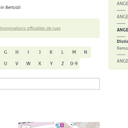
ANGE
in Bertoldi
ANGE
nominations officielles de rues
ANGE
Dicti
Remon
G
H
I
J
K
L
M
N
ANGE
U
V
W
X
Y
Z
0-9