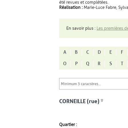
été revues et complétées.
Réalisation :
Marie-Luce Fabre, Sylva
En savoir plus :
Les premières dé
A
B
C
D
E
F
O
P
Q
R
S
T
CORNEILLE (rue) *
Quartier :