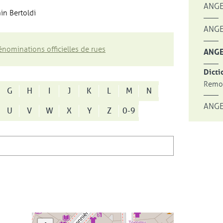
ANGE
in Bertoldi
ANGE
nominations officielles de rues
ANGE
Dicti
Remon
G
H
I
J
K
L
M
N
ANGE
U
V
W
X
Y
Z
0-9