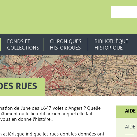
, OUVRE UNE N
FONDS ET
CHRONIQUES
BIBLIOTHÈQUE
COLLECTIONS
HISTORIQUES
HISTORIQUE
DES RUES
nation de l'une des 1647 voies d'Angers ? Quelle
AIDE
bâtiment ou le lieu-dit ancien auquel elle fait
vous en donne l'histoire...
AIDE
 astérisque indique les rues dont les données ont