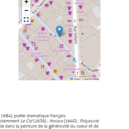
+
−
Leaflet
|
©
OpenStreetMap
s 1684), poète dramatique français.
 notamment
Le Cid
(1636) ;
Horace
(1640) ;
Polyeucte
elle dans la peinture de la générosité du coeur et de