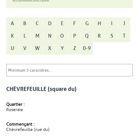
A
B
C
D
E
F
G
H
I
J
K
L
M
N
O
P
Q
R
S
T
U
V
W
X
Y
Z
0-9
CHÈVREFEUILLE (square du)
Quartier :
Roseraie
Commençant :
Chèvrefeuille (rue du)