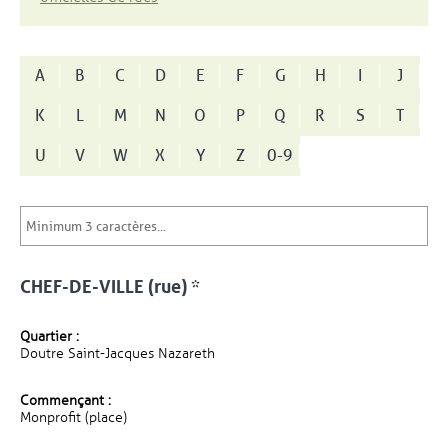
A
B
C
D
E
F
G
H
I
J
K
L
M
N
O
P
Q
R
S
T
U
V
W
X
Y
Z
0-9
CHEF-DE-VILLE (rue) *
Quartier :
Doutre Saint-Jacques Nazareth
Commençant :
Monprofit (place)