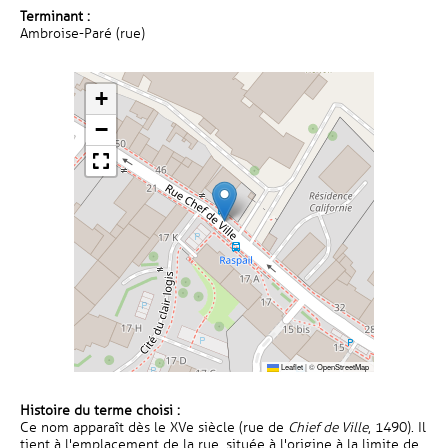
Terminant :
Ambroise-Paré (rue)
+
−
Leaflet
|
©
OpenStreetMap
Histoire du terme choisi :
Ce nom apparaît dès le XVe siècle (rue de
Chief de Ville
, 1490). Il
tient à l'emplacement de la rue, située à l'origine à la limite de