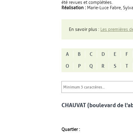
été revues et complétées.
Réalisation :
Marie-Luce Fabre, Sylva
En savoir plus :
Les premières dé
A
B
C
D
E
F
O
P
Q
R
S
T
CHAUVAT (boulevard de l'a
Quartier :