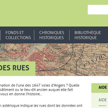
, OUVRE UNE N
FONDS ET
CHRONIQUES
BIBLIOTHÈQUE
COLLECTIONS
HISTORIQUES
HISTORIQUE
DES RUES
nation de l'une des 1647 voies d'Angers ? Quelle
AIDE
bâtiment ou le lieu-dit ancien auquel elle fait
vous en donne l'histoire...
AIDE
 astérisque indique les rues dont les données ont