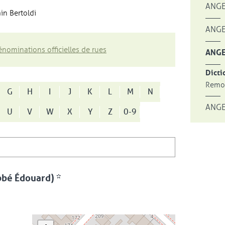
ANGE
in Bertoldi
ANGE
nominations officielles de rues
ANGE
Dicti
Remon
G
H
I
J
K
L
M
N
ANGE
U
V
W
X
Y
Z
0-9
bbé Édouard) *