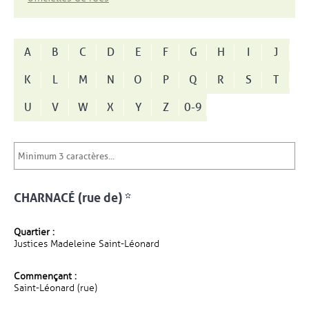
A
B
C
D
E
F
G
H
I
J
K
L
M
N
O
P
Q
R
S
T
U
V
W
X
Y
Z
0-9
CHARNACÉ (rue de) *
Quartier :
Justices Madeleine Saint-Léonard
Commençant :
Saint-Léonard (rue)