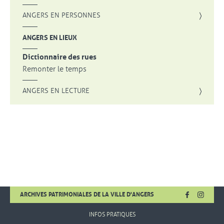
ANGERS EN PERSONNES
ANGERS EN LIEUX
Dictionnaire des rues
Remonter le temps
ANGERS EN LECTURE
FACEBOOK
, OUVRE UNE
INSTA
, OUVR
ARCHIVES PATRIMONIALES DE LA VILLE D'ANGERS
INFOS PRATIQUES