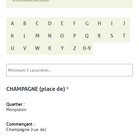
A
B
C
D
E
F
G
H
I
J
K
L
M
N
O
P
Q
R
S
T
U
V
W
X
Y
Z
0-9
CHAMPAGNE (place de) *
Quartier :
Monplaisir
Commençant :
Champagne (rue de)