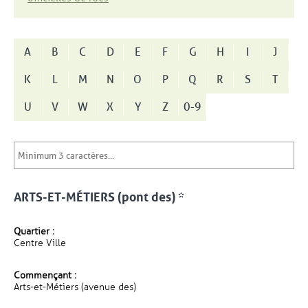
A
B
C
D
E
F
G
H
I
J
K
L
M
N
O
P
Q
R
S
T
U
V
W
X
Y
Z
0-9
ARTS-ET-MÉTIERS (pont des) *
Quartier :
Centre Ville
Commençant :
Arts-et-Métiers (avenue des)