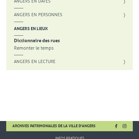
ANGERS EN DATES
ANGERS EN PERSONNES
ANGERS EN LIEUX
Dictionnaire des rues
Remonter le temps
ANGERS EN LECTURE
FACEBOOK
, OUVRE UNE
INSTA
, OUVR
ARCHIVES PATRIMONIALES DE LA VILLE D'ANGERS
INFOS PRATIQUES