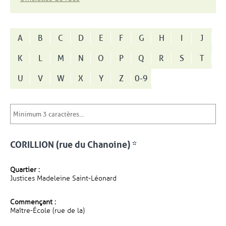
A
B
C
D
E
F
G
H
I
J
K
L
M
N
O
P
Q
R
S
T
U
V
W
X
Y
Z
0-9
CORILLION (rue du Chanoine) *
Quartier :
Justices Madeleine Saint-Léonard
Commençant :
Maître-École (rue de la)