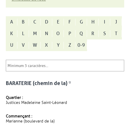
A
B
C
D
E
F
G
H
I
J
K
L
M
N
O
P
Q
R
S
T
U
V
W
X
Y
Z
0-9
BARATERIE (chemin de la) *
Quartier :
Justices Madeleine Saint-Léonard
Commençant :
Marianne (boulevard de la)