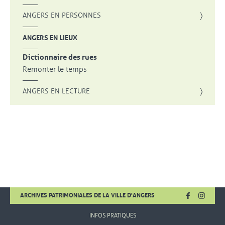
ANGERS EN PERSONNES
ANGERS EN LIEUX
Dictionnaire des rues
Remonter le temps
ANGERS EN LECTURE
FACEBOOK
, OUVRE UNE
INSTA
, OUVR
ARCHIVES PATRIMONIALES DE LA VILLE D'ANGERS
INFOS PRATIQUES