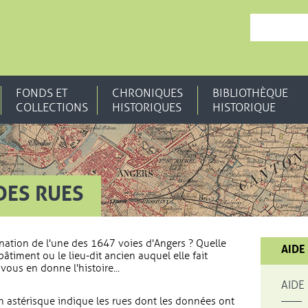
, OUVRE UNE N
FONDS ET
CHRONIQUES
BIBLIOTHÈQUE
COLLECTIONS
HISTORIQUES
HISTORIQUE
DES RUES
nation de l'une des 1647 voies d'Angers ? Quelle
AIDE
bâtiment ou le lieu-dit ancien auquel elle fait
vous en donne l'histoire...
AIDE
 astérisque indique les rues dont les données ont