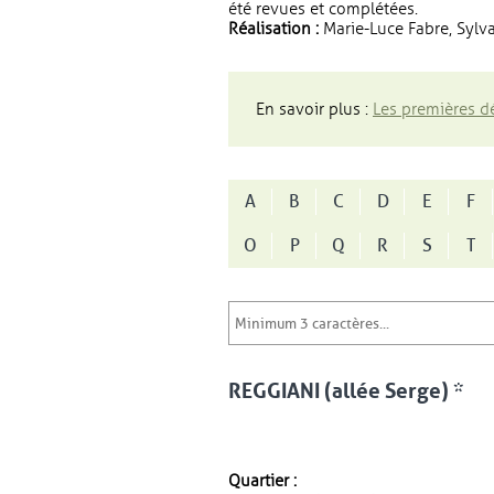
été revues et complétées.
Réalisation :
Marie-Luce Fabre, Sylva
En savoir plus :
Les premières dé
A
B
C
D
E
F
O
P
Q
R
S
T
REGGIANI (allée Serge) *
Quartier :