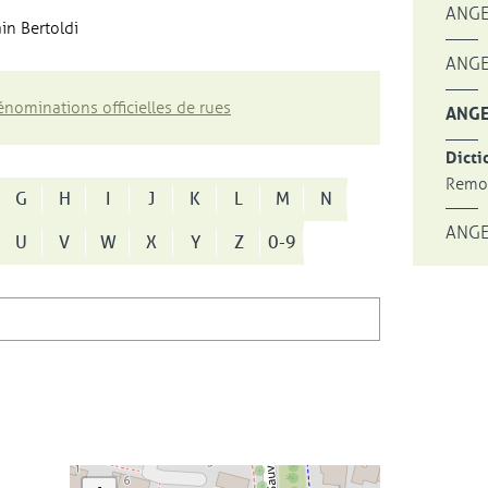
ANGE
in Bertoldi
ANGE
nominations officielles de rues
ANGE
Dicti
Remon
G
H
I
J
K
L
M
N
ANGE
U
V
W
X
Y
Z
0-9