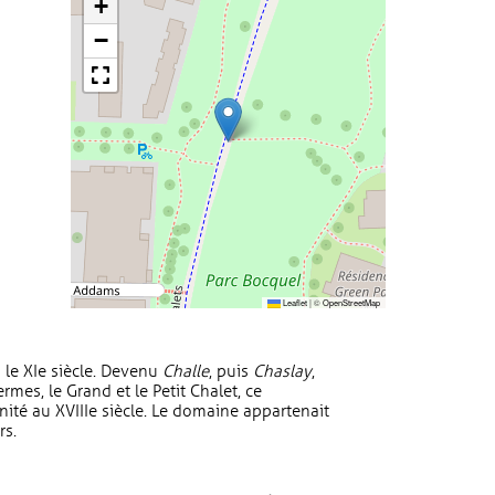
+
−
Leaflet
|
©
OpenStreetMap
 le XIe siècle. Devenu
Challe
, puis
Chaslay
,
ermes, le Grand et le Petit Chalet, ce
inité au XVIIIe siècle. Le domaine appartenait
rs.