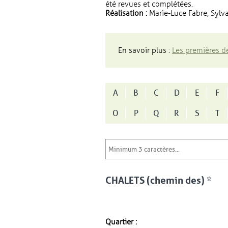
été revues et complétées.
Réalisation :
Marie-Luce Fabre, Sylva
En savoir plus :
Les premières dé
A
B
C
D
E
F
O
P
Q
R
S
T
CHALETS (chemin des) *
Quartier :