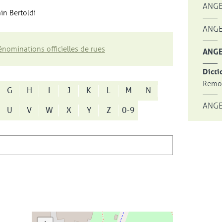
ANGE
in Bertoldi
ANGE
nominations officielles de rues
ANGE
Dicti
Remon
G
H
I
J
K
L
M
N
ANGE
U
V
W
X
Y
Z
0-9