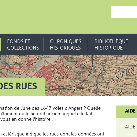
, OUVRE UNE N
FONDS ET
CHRONIQUES
BIBLIOTHÈQUE
COLLECTIONS
HISTORIQUES
HISTORIQUE
DES RUES
nation de l'une des 1647 voies d'Angers ? Quelle
AIDE
bâtiment ou le lieu-dit ancien auquel elle fait
vous en donne l'histoire...
AIDE
 astérisque indique les rues dont les données ont