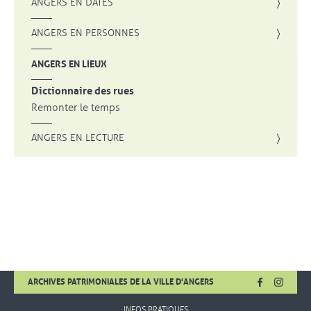
ANGERS EN DATES
ANGERS EN PERSONNES
ANGERS EN LIEUX
Dictionnaire des rues
Remonter le temps
ANGERS EN LECTURE
FACEBOOK
, OUVRE UNE
INSTA
, OUVR
ARCHIVES PATRIMONIALES DE LA VILLE D'ANGERS
INFOS PRATIQUES