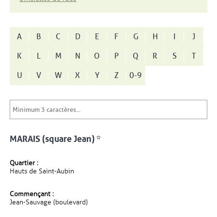
A
B
C
D
E
F
G
H
I
J
K
L
M
N
O
P
Q
R
S
T
U
V
W
X
Y
Z
0-9
MARAIS (square Jean) *
Quartier :
Hauts de Saint-Aubin
Commençant :
Jean-Sauvage (boulevard)