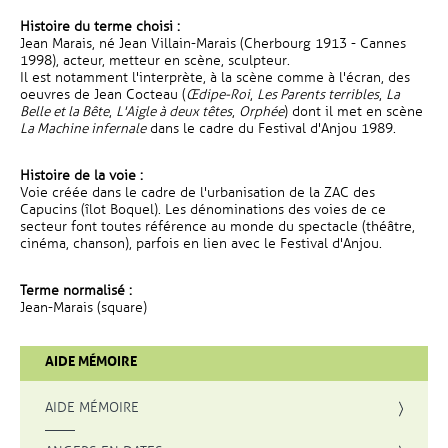
Histoire du terme choisi :
Jean Marais, né Jean Villain-Marais (Cherbourg 1913 - Cannes
1998), acteur, metteur en scène, sculpteur.
Il est notamment l'interprète, à la scène comme à l'écran, des
oeuvres de Jean Cocteau (
Œdipe-Roi
,
Les Parents terribles
,
La
Belle et la Bête
,
L'Aigle à deux têtes
,
Orphée
) dont il met en scène
La Machine infernale
dans le cadre du Festival d'Anjou 1989.
Histoire de la voie :
Voie créée dans le cadre de l'urbanisation de la ZAC des
Capucins (îlot Boquel). Les dénominations des voies de ce
secteur font toutes référence au monde du spectacle (théâtre,
cinéma, chanson), parfois en lien avec le Festival d'Anjou.
Terme normalisé :
Jean-Marais (square)
AIDE MÉMOIRE
AIDE MÉMOIRE