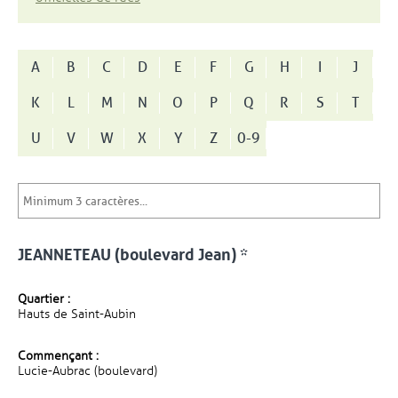
A
B
C
D
E
F
G
H
I
J
K
L
M
N
O
P
Q
R
S
T
U
V
W
X
Y
Z
0-9
JEANNETEAU (boulevard Jean) *
Quartier :
Hauts de Saint-Aubin
Commençant :
Lucie-Aubrac (boulevard)