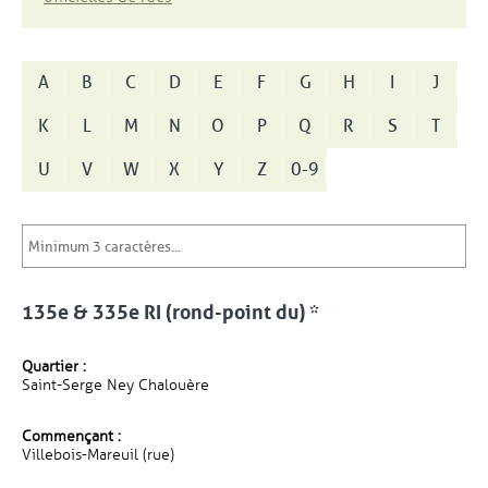
A
B
C
D
E
F
G
H
I
J
K
L
M
N
O
P
Q
R
S
T
U
V
W
X
Y
Z
0-9
135e & 335e RI (rond-point du) *
Quartier :
Saint-Serge Ney Chalouère
Commençant :
Villebois-Mareuil (rue)