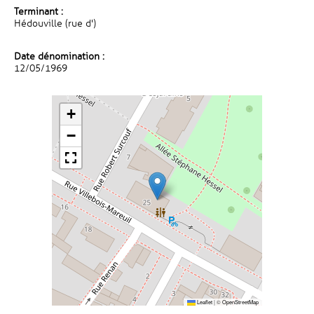
Terminant :
Hédouville (rue d')
Date dénomination :
12/05/1969
+
−
Leaflet
|
©
OpenStreetMap