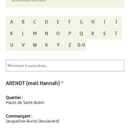
A
B
C
D
E
F
G
H
I
J
K
L
M
N
O
P
Q
R
S
T
U
V
W
X
Y
Z
0-9
ARENDT (mail Hannah) *
Quartier :
Hauts de Saint-Aubin
Commençant :
Jacqueline-Auriol (boulevard)