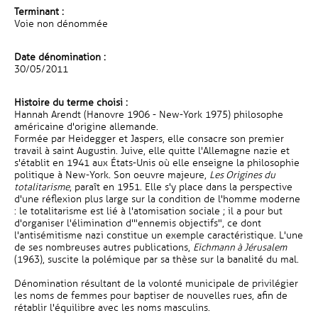
Terminant :
Voie non dénommée
Date dénomination :
30/05/2011
Histoire du terme choisi :
Hannah Arendt (Hanovre 1906 - New-York 1975) philosophe
américaine d'origine allemande.
Formée par Heidegger et Jaspers, elle consacre son premier
travail à saint Augustin. Juive, elle quitte l'Allemagne nazie et
s'établit en 1941 aux États-Unis où elle enseigne la philosophie
politique à New-York. Son oeuvre majeure,
Les Origines du
totalitarisme
, paraît en 1951. Elle s'y place dans la perspective
d'une réflexion plus large sur la condition de l'homme moderne
: le totalitarisme est lié à l'atomisation sociale ; il a pour but
d'organiser l'élimination d'"ennemis objectifs", ce dont
l'antisémitisme nazi constitue un exemple caractéristique. L'une
de ses nombreuses autres publications,
Eichmann à Jérusalem
(1963), suscite la polémique par sa thèse sur la banalité du mal.
Dénomination résultant de la volonté municipale de privilégier
les noms de femmes pour baptiser de nouvelles rues, afin de
rétablir l'équilibre avec les noms masculins.