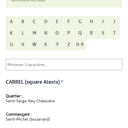
A
B
C
D
E
F
G
H
I
J
K
L
M
N
O
P
Q
R
S
T
U
V
W
X
Y
Z
0-9
CARREL (square Alexis) *
Quartier :
Saint-Serge Ney Chalouère
Commençant :
Saint-Michel (boulevard)