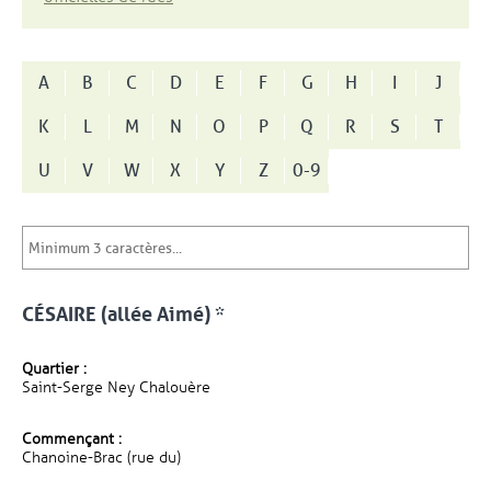
A
B
C
D
E
F
G
H
I
J
K
L
M
N
O
P
Q
R
S
T
U
V
W
X
Y
Z
0-9
CÉSAIRE (allée Aimé) *
Quartier :
Saint-Serge Ney Chalouère
Commençant :
Chanoine-Brac (rue du)