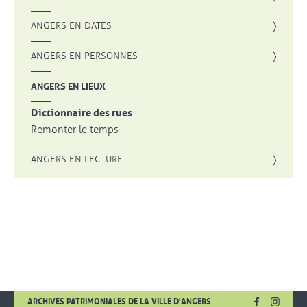
ANGERS EN DATES
ANGERS EN PERSONNES
ANGERS EN LIEUX
Dictionnaire des rues
Remonter le temps
ANGERS EN LECTURE
FACEBOOK
, OUVRE UNE
INSTA
, OUVR
ARCHIVES PATRIMONIALES DE LA VILLE D'ANGERS