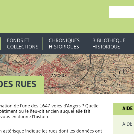
, OUVRE UNE N
FONDS ET
CHRONIQUES
BIBLIOTHÈQUE
COLLECTIONS
HISTORIQUES
HISTORIQUE
DES RUES
nation de l'une des 1647 voies d'Angers ? Quelle
AIDE
bâtiment ou le lieu-dit ancien auquel elle fait
vous en donne l'histoire...
AIDE
 astérisque indique les rues dont les données ont