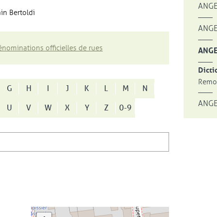
ANGE
in Bertoldi
ANGE
nominations officielles de rues
ANGE
Dicti
Remon
G
H
I
J
K
L
M
N
ANGE
U
V
W
X
Y
Z
0-9