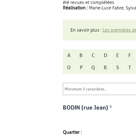
été revues et complétées.
Réalisation :
Marie-Luce Fabre, Sylva
En savoir plus :
Les premières dé
A
B
C
D
E
F
O
P
Q
R
S
T
BODIN (rue Jean) *
Quartier :