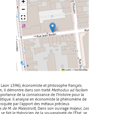
+
−
Leaflet
|
©
OpenStreetMap
Laon 1596), économiste et philosophe français.
on, il démontre dans son traité
Methodus ad facilem
mportance de la connaissance de l'histoire pour la
litique. Il analyse en économiste le phénomène de
ovoquée par l'apport des métaux précieux
 de M. de Malestroit
). Dans son ouvrage majeur,
Les
 se fait le théoricien de la souveraineté de l'État, se