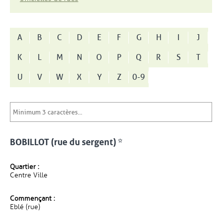
A
B
C
D
E
F
G
H
I
J
K
L
M
N
O
P
Q
R
S
T
U
V
W
X
Y
Z
0-9
BOBILLOT (rue du sergent) *
Quartier :
Centre Ville
Commençant :
Eblé (rue)