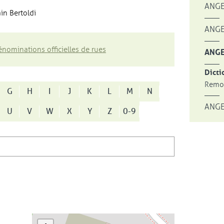
ANGE
in Bertoldi
ANGE
nominations officielles de rues
ANGE
Dicti
Remon
G
H
I
J
K
L
M
N
ANGE
U
V
W
X
Y
Z
0-9