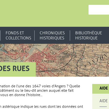
, OUVRE UNE N
FONDS ET
CHRONIQUES
BIBLIOTHÈQUE
COLLECTIONS
HISTORIQUES
HISTORIQUE
DES RUES
nation de l'une des 1647 voies d'Angers ? Quelle
AIDE
bâtiment ou le lieu-dit ancien auquel elle fait
vous en donne l'histoire...
AIDE
 astérisque indique les rues dont les données ont