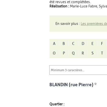
été revues et complétées.
Réalisation :
Marie-Luce Fabre, Sylva
En savoir plus :
Les premières dé
A
B
C
D
E
F
O
P
Q
R
S
T
BLANDIN (rue Pierre) *
Quartier :