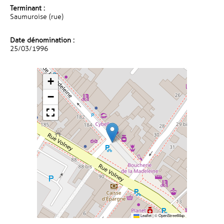
Terminant :
Saumuroise (rue)
Date dénomination :
25/03/1996
+
−
Leaflet
|
©
OpenStreetMap