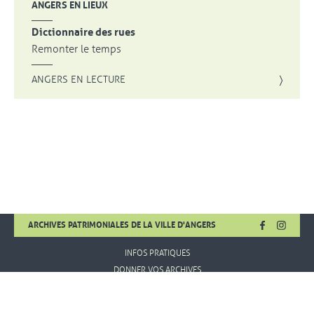
ANGERS EN LIEUX
Dictionnaire des rues
Remonter le temps
ANGERS EN LECTURE
FACEBOOK
, OUVRE UNE
INSTA
, OUVR
ARCHIVES PATRIMONIALES DE LA VILLE D'ANGERS
INFOS PRATIQUES
DONNER VOS ARCHIVES
MENTIONS LÉGALES
CONDITIONS D'UTILISATION