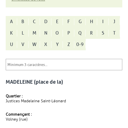
A
B
C
D
E
F
G
H
I
J
K
L
M
N
O
P
Q
R
S
T
U
V
W
X
Y
Z
0-9
MADELEINE (place de la)
Quartier :
Justices Madeleine Saint-Léonard
Commençant :
Volney (rue)