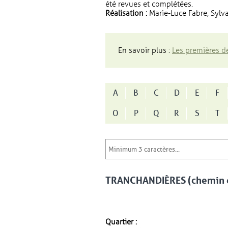
été revues et complétées.
Réalisation :
Marie-Luce Fabre, Sylva
En savoir plus :
Les premières dé
A
B
C
D
E
F
O
P
Q
R
S
T
TRANCHANDIÈRES (chemin d
Quartier :