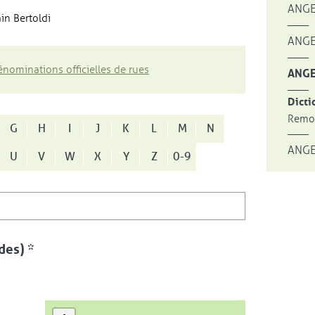
ANGE
in Bertoldi
ANGE
nominations officielles de rues
ANGE
Dicti
Remon
G
H
I
J
K
L
M
N
ANGE
U
V
W
X
Y
Z
0-9
es) *