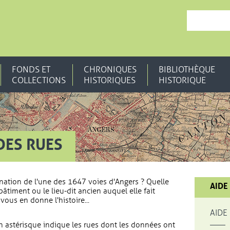
, OUVRE UNE N
FONDS ET
CHRONIQUES
BIBLIOTHÈQUE
COLLECTIONS
HISTORIQUES
HISTORIQUE
DES RUES
nation de l'une des 1647 voies d'Angers ? Quelle
AIDE
bâtiment ou le lieu-dit ancien auquel elle fait
vous en donne l'histoire...
AIDE
 astérisque indique les rues dont les données ont