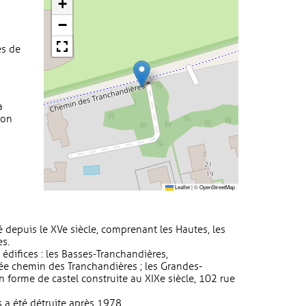
+
−
ès de
a
hon
Leaflet
|
©
OpenStreetMap
depuis le XVe siècle, comprenant les Hautes, les
es.
édifices : les Basses-Tranchandières,
ée chemin des Tranchandières ; les Grandes-
 forme de castel construite au XIXe siècle, 102 rue
 a été détruite après 1978.