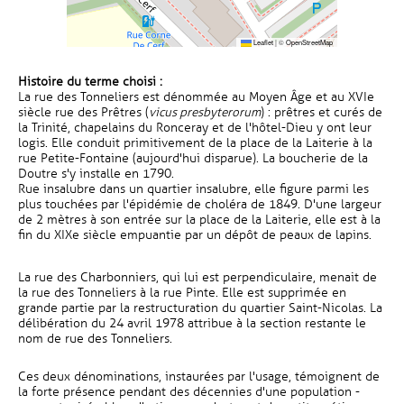
Leaflet
|
©
OpenStreetMap
Histoire du terme choisi :
La rue des Tonneliers est dénommée au Moyen Âge et au XVIe
siècle rue des Prêtres (
vicus presbyterorum
) : prêtres et curés de
la Trinité, chapelains du Ronceray et de l'hôtel-Dieu y ont leur
logis. Elle conduit primitivement de la place de la Laiterie à la
rue Petite-Fontaine (aujourd'hui disparue). La boucherie de la
Doutre s'y installe en 1790.
Rue insalubre dans un quartier insalubre, elle figure parmi les
plus touchées par l'épidémie de choléra de 1849. D'une largeur
de 2 mètres à son entrée sur la place de la Laiterie, elle est à la
fin du XIXe siècle empuantie par un dépôt de peaux de lapins.
La rue des Charbonniers, qui lui est perpendiculaire, menait de
la rue des Tonneliers à la rue Pinte. Elle est supprimée en
grande partie par la restructuration du quartier Saint-Nicolas. La
délibération du 24 avril 1978 attribue à la section restante le
nom de rue des Tonneliers.
Ces deux dénominations, instaurées par l'usage, témoignent de
la forte présence pendant des décennies d'une population -