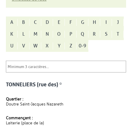
A
B
C
D
E
F
G
H
I
J
K
L
M
N
O
P
Q
R
S
T
U
V
W
X
Y
Z
0-9
TONNELIERS (rue des) *
Quartier :
Doutre Saint-Jacques Nazareth
Commençant :
Laiterie (place de la)