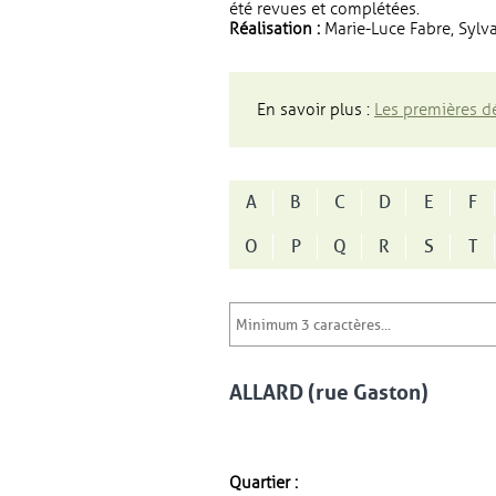
été revues et complétées.
Réalisation :
Marie-Luce Fabre, Sylva
En savoir plus :
Les premières dé
A
B
C
D
E
F
O
P
Q
R
S
T
ALLARD (rue Gaston)
Quartier :