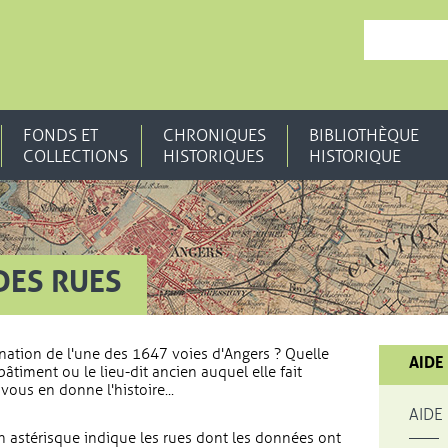
, OUVRE UNE N
FONDS ET
CHRONIQUES
BIBLIOTHÈQUE
COLLECTIONS
HISTORIQUES
HISTORIQUE
DES RUES
nation de l'une des 1647 voies d'Angers ? Quelle
AIDE
bâtiment ou le lieu-dit ancien auquel elle fait
vous en donne l'histoire...
AIDE
 astérisque indique les rues dont les données ont