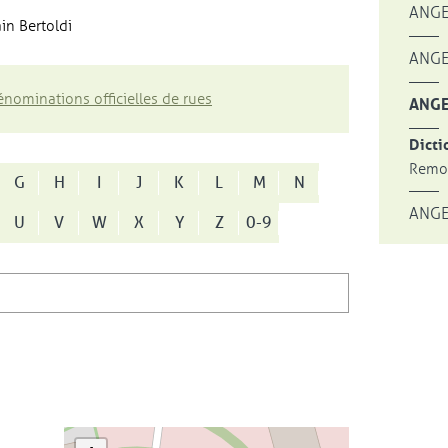
ANGE
in Bertoldi
ANGE
nominations officielles de rues
ANGE
Dicti
Remon
G
H
I
J
K
L
M
N
ANGE
U
V
W
X
Y
Z
0-9