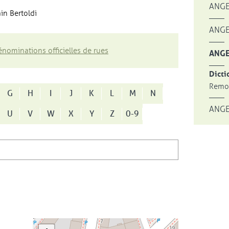
ANGE
in Bertoldi
ANGE
nominations officielles de rues
ANGE
Dicti
Remon
G
H
I
J
K
L
M
N
ANGE
U
V
W
X
Y
Z
0-9