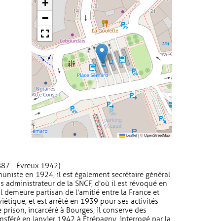
+
−
Leaflet
|
©
OpenStreetMap
87 - Évreux 1942).
muniste en 1924, il est également secrétaire général
s administrateur de la SNCF, d'où il est révoqué en
Il demeure partisan de l'amitié entre la France et
étique, et est arrêté en 1939 pour ses activités
 prison, incarcéré à Bourges, il conserve des
transféré en janvier 1942 à Étrépagny, interrogé par la