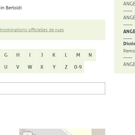
ANGE
in Bertoldi
ANGE
nominations officielles de rues
ANGE
Dicti
Remon
G
H
I
J
K
L
M
N
ANGE
U
V
W
X
Y
Z
0-9