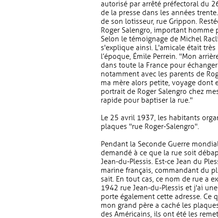
autorisé par arrêté préfectoral du 
de la presse dans les années trent
de son lotisseur, rue Grippon. Resté
Roger Salengro, important homme pol
Selon le témoignage de Michel Racli
s'explique ainsi. L'amicale était trè
l’époque, Émile Perrein. "Mon arri
dans toute la France pour échanger 
notamment avec les parents de Roger
ma mère alors petite, voyage dont el
portrait de Roger Salengro chez mes 
rapide pour baptiser la rue."
Le 25 avril 1937, les habitants org
plaques "rue Roger-Salengro".
Pendant la Seconde Guerre mondiale,
demandé à ce que la rue soit déba
Jean-du-Plessis. Est-ce Jean du Ples
marine français, commandant du pl
sait. En tout cas, ce nom de rue a e
1942 rue Jean-du-Plessis et j'ai u
porte également cette adresse. Ce qui
mon grand père a caché les plaques 
des Américains, ils ont été les remet