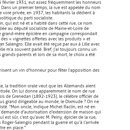
26 février 1931, eut assez fréquemment les honneurs
e. Dans un premier temps, la rue est appelée du nom
e voie privée, en 1937, les habitants la dédient à
itique du parti socialiste.
n, qui est né et a habité dans cette rue, ce nom
s liée au député socialiste de Maine-et-Loire de
ère grand-mère épicière en campagne correspondait
des « vignettes offertes avec les produits » et
 Salengro. Elle avait été reçue par eux à Lille avec
le m’a souvent parlé. Bref, j’ai toujours connu un
grands-parents et lors de sa mort, le choix a été
anisent un vin d'honneur pour fêter l'apposition des
 la tradition orale veut que les Allemands aient
ptisée. On lui donne apparemment le nom de rue
sis de Grenedan (1892-1923), le célèbre officier de
us grand dirigeable au monde, le Dixmude ? On ne
xisté. "Mon oncle, indique Michel Raclin, est né en
ne demande d'autorisation d'extension de maison qui
 est sûr, c’est qu’avec M. Peiny, épicier de la rue,
Roger-Salengro pendant la guerre et qu’à l’arrivée
tre en place."