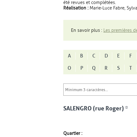
été revues et complétées.
Réalisation :
Marie-Luce Fabre, Sylva
En savoir plus :
Les premières dé
A
B
C
D
E
F
O
P
Q
R
S
T
SALENGRO (rue Roger) *
Quartier :