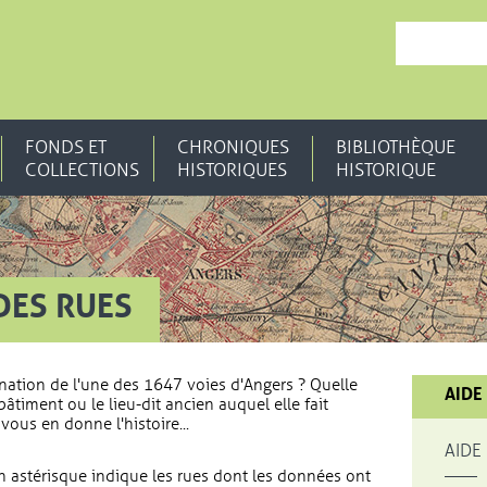
, OUVRE UNE N
FONDS ET
CHRONIQUES
BIBLIOTHÈQUE
COLLECTIONS
HISTORIQUES
HISTORIQUE
DES RUES
nation de l'une des 1647 voies d'Angers ? Quelle
AIDE
bâtiment ou le lieu-dit ancien auquel elle fait
vous en donne l'histoire...
AIDE
 astérisque indique les rues dont les données ont