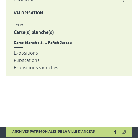
VALORISATION
Jeux
Carte(s) blanche(s)
Carte blanche à ... Fañch Juteau
Expositions
Publications
Expositions virtuelles
FACEBOOK
, OUVRE UNE
INSTA
, OUVR
ARCHIVES PATRIMONIALES DE LA VILLE D'ANGERS