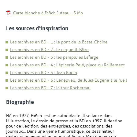
, Fichier au format Pdf
, Ouvre une nouvelle fenêtr
Carte blanche à Fañch Juteau
-
5 Mo
Les sources d'inspiration
Les archives en BD - 1 : le pont de la Basse-Chaîne
Les archives en BD - 2 : le cirque théâtre
Les archives en BD - 3 : les parapluies Lafarge
Les archives en BD - 4 : l'épicerie Pelé, place du Ralliement
Les archives en BD - 5 : Jean Bodin
Les archives en BD - 6 : Lenepveu, de Jules-Eugène à la rue !
Les archives en BD - 7 : la tour Rochereau
Biographie
Né en 1977, Fañch est un autodidacte. Il se lance dans
l’illustration, le dessin de presse et la BD en 1997. Il dessine
pour de l’édition, des entreprises, des associations, des
journaux… Dans une veine humoristique, ce dessinateur
participe notamment au mensuel Angers Mag depuis son