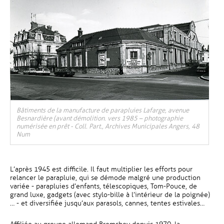
Bâtiments de la manufacture de parapluies Lafarge, avenue
Besnardière (avant démolition. vers 1985 – photographie
numérisée en prêt - Coll. Part., Archives Municipales Angers, 48
Num
L’après 1945 est difficile. Il faut multiplier les efforts pour
relancer le parapluie, qui se démode malgré une production
variée - parapluies d’enfants, télescopiques, Tom-Pouce, de
grand luxe, gadgets (avec stylo-bille à l’intérieur de la poignée)
… - et diversifiée jusqu’aux parasols, cannes, tentes estivales…