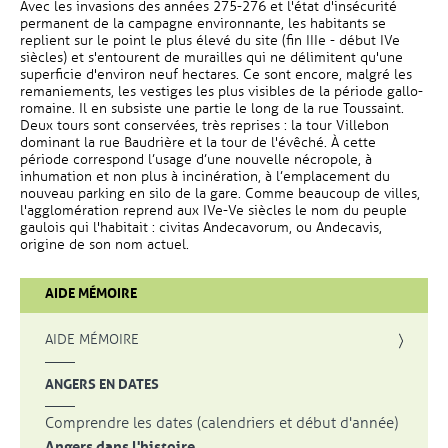
Avec les invasions des années 275-276 et l'état d'insécurité
permanent de la campagne environnante, les habitants se
replient sur le point le plus élevé du site (fin IIIe - début IVe
siècles) et s'entourent de murailles qui ne délimitent qu'une
superficie d'environ neuf hectares. Ce sont encore, malgré les
remaniements, les vestiges les plus visibles de la période gallo-
romaine. Il en subsiste une partie le long de la rue Toussaint.
Deux tours sont conservées, très reprises : la tour Villebon
dominant la rue Baudrière et la tour de l'évêché. À cette
période correspond l’usage d’une nouvelle nécropole, à
inhumation et non plus à incinération, à l’emplacement du
nouveau parking en silo de la gare. Comme beaucoup de villes,
l'agglomération reprend aux IVe-Ve siècles le nom du peuple
gaulois qui l'habitait : civitas Andecavorum, ou Andecavis,
origine de son nom actuel.
AIDE MÉMOIRE
AIDE MÉMOIRE
ANGERS EN DATES
Comprendre les dates (calendriers et début d'année)
Angers dans l'histoire