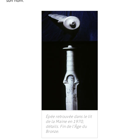
son nom.
Épée retrouvée dans le lit
de la Maine en 1970,
détails. Fin de l’Âge du
Bronze.