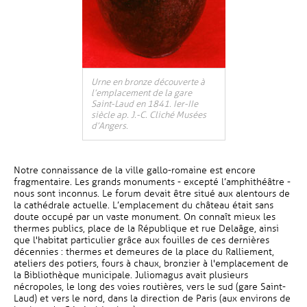
Urne en bronze découverte à
l’emplacement de la gare
Saint-Laud en 1841. Ier-IIe
siècle ap. J.-C. Cliché Musées
d’Angers.
Notre connaissance de la ville gallo-romaine est encore
fragmentaire. Les grands monuments - excepté l’amphithéâtre -
nous sont inconnus. Le forum devait être situé aux alentours de
la cathédrale actuelle. L’emplacement du château était sans
doute occupé par un vaste monument. On connaît mieux les
thermes publics, place de la République et rue Delaâge, ainsi
que l'habitat particulier grâce aux fouilles de ces dernières
décennies : thermes et demeures de la place du Ralliement,
ateliers des potiers, fours à chaux, bronzier à l'emplacement de
la Bibliothèque municipale. Juliomagus avait plusieurs
nécropoles, le long des voies routières, vers le sud (gare Saint-
Laud) et vers le nord, dans la direction de Paris (aux environs de