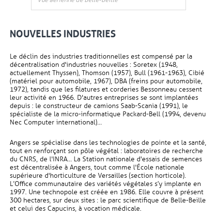
Vue aérienne de Belle-Beille
NOUVELLES INDUSTRIES
Le déclin des industries traditionnelles est compensé par la
décentralisation d'industries nouvelles : Soretex (1948,
actuellement Thyssen), Thomson (1957), Bull (1961-1963), Cibié
(matériel pour automobile, 1967), DBA (freins pour automobile,
1972), tandis que les filatures et corderies Bessonneau cessent
leur activité en 1966. D'autres entreprises se sont implantées
depuis : le constructeur de camions Saab-Scania (1991), le
spécialiste de la micro-informatique Packard-Bell (1994, devenu
Nec Computer international)…
Angers se spécialise dans les technologies de pointe et la santé,
tout en renforçant son pôle végétal : laboratoires de recherche
du CNRS, de l'INRA… La Station nationale d'essais de semences
est décentralisée à Angers, tout comme l'École nationale
supérieure d'horticulture de Versailles (section horticole).
L’Office communautaire des variétés végétales s’y implante en
1997. Une technopole est créée en 1986. Elle couvre à présent
300 hectares, sur deux sites : le parc scientifique de Belle-Beille
et celui des Capucins, à vocation médicale.