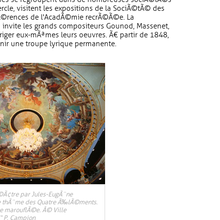
cle, visitent les expositions de la SociÃ©tÃ© des
nfÃ©rences de l'AcadÃ©mie recrÃ©Ã©e. La
 invite les grands compositeurs Gounod, Massenet,
riger eux-mÃªmes leurs oeuvres. Ã€ partir de 1848,
nir une troupe lyrique permanente.
©Ã¢tre par Jules-EugÃ¨ne
le thÃ¨me des Quatre Ã‰lÃ©ments.
e marouflÃ©e. Â© Ville
 P. Campion