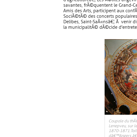
savantes, frÃ©quentent le Grand-Cer
Amis des Arts, participent aux co
SociÃ©tÃ© des concerts populaires
Delibes, Saint-SaÃ«nsâ€¦ Ã venir di
la municipalitÃ© dÃ©cide d'entrete
Coupole du thÃ
Lenepveu, sur 
1870-1871.Toil
dâ€™Angers â€“