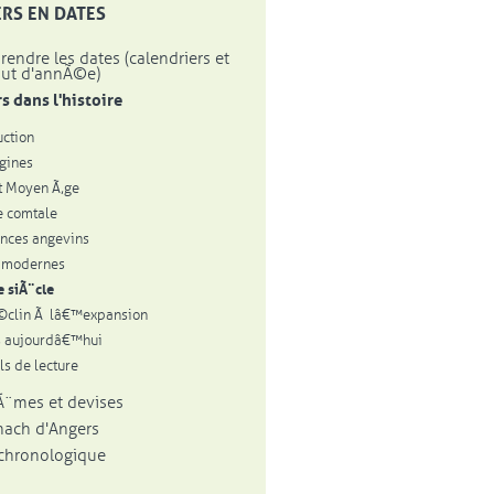
RS EN DATES
endre les dates (calendriers et
ut d'annÃ©e)
s dans l'histoire
uction
igines
t Moyen Ã‚ge
le comtale
inces angevins
 modernes
e siÃ¨cle
©clin Ã lâ€™expansion
s aujourdâ€™hui
ls de lecture
¨mes et devises
ach d'Angers
 chronologique