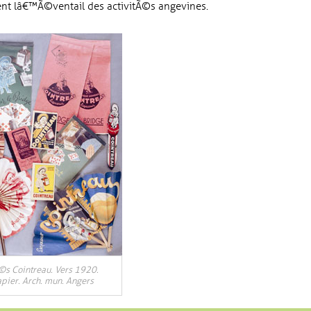
ent lâ€™Ã©ventail des activitÃ©s angevines.
©s Cointreau. Vers 1920.
apier. Arch. mun. Angers