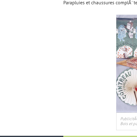
Parapluies et chaussures complÃ¨t
PublicitÃ
Bois et p