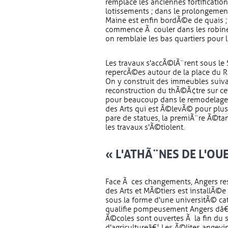
remplace les anciennes fortificatio
lotissements ; dans le prolongement
Maine est enfin bordÃ©e de quais ; 
commence Ã couler dans les robinet
on remblaie les bas quartiers pour l
Les travaux s'accÃ©lÃ¨rent sous le 
repercÃ©es autour de la place du Ra
On y construit des immeubles suiv
reconstruction du thÃ©Ã¢tre sur ce
pour beaucoup dans le remodelage 
des Arts qui est Ã©levÃ© pour plus d
pare de statues, la premiÃ¨re Ã©ta
les travaux s'Ã©tiolent.
« L'ATHÃ¨NES DE L'OU
Face Ã ces changements, Angers reste
des Arts et MÃ©tiers est installÃ©
sous la forme d'une universitÃ© ca
qualifie pompeusement Angers dâ
Ã©coles sont ouvertes Ã la fin du s
d'agricultureâ€¦ Les Ã©lites ange