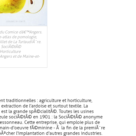
 du Comice dâ€™Angers.
-atlas de pomologie,
llet de La TurtaudiÃ¨re.
 SociÃ©tÃ©
orticulture
ngers et de Maine-et-
traditionnelles : agriculture et horticulture,
, extraction de l'ardoise et surtout textile. La
 est la grande spÃ©cialitÃ©. Toutes les usines
 seule sociÃ©tÃ© en 1901 : la SociÃ©tÃ© anonyme
 Bessonneau. Cette entreprise, qui emploie plus de
 main-d'oeuvre fÃ©minine - Ã la fin de la premiÃ¨re
ªcher l'implantation d'autres grandes industries.