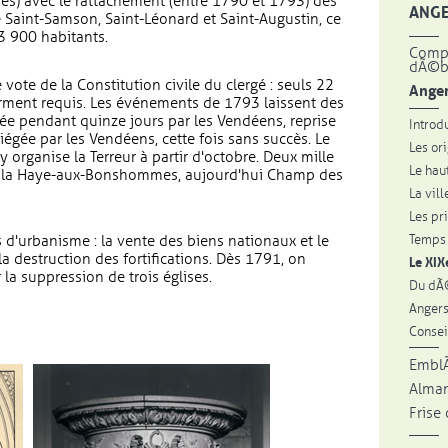
res) avec le rattachement (entre 1790 et 1793) des
ANGE
e Saint-Samson, Saint-Léonard et Saint-Augustin, ce
3 900 habitants.
Compr
dÃ©b
vote de la Constitution civile du clergé : seuls 22
Anger
erment requis. Les événements de 1793 laissent des
upée pendant quinze jours par les Vendéens, reprise
Introd
iégée par les Vendéens, cette fois sans succès. Le
Les or
 organise la Terreur à partir d'octobre. Deux mille
Le hau
de la Haye-aux-Bonshommes, aujourd'hui Champ des
La vil
Les pr
Temps
s d'urbanisme : la vente des biens nationaux et le
a destruction des fortifications. Dès 1791, on
Le XIX
la suppression de trois églises.
Du dÃ
Anger
Consei
EmblÃ
Alman
Frise