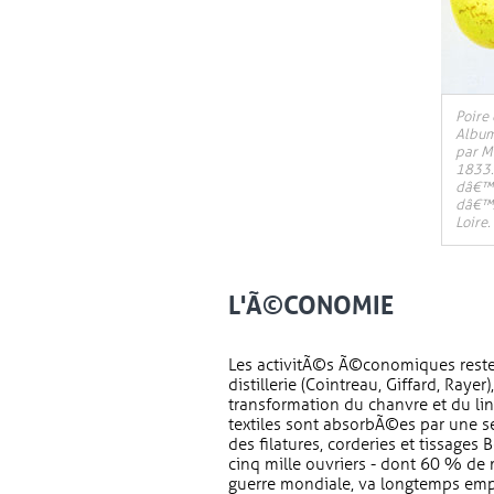
Poire
Album
par Mi
1833.
dâ€™H
dâ€™A
Loire.
L'Ã©CONOMIE
Les activitÃ©s Ã©conomiques restent 
distillerie (Cointreau, Giffard, Rayer)
transformation du chanvre et du lin
textiles sont absorbÃ©es par une
des filatures, corderies et tissages
cinq mille ouvriers - dont 60 % de
guerre mondiale, va longtemps empÃ