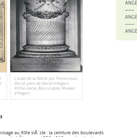
ANGE
ANGE
ANGE
e
L’autel de la Patrie, par Pierre-Louis
e
David, père de David d’Angers.
XVIIIe siècle. Bois sculpté. Musées
d’Angers
»
isage au XIXe siÃ¨cle : la ceinture des boulevards