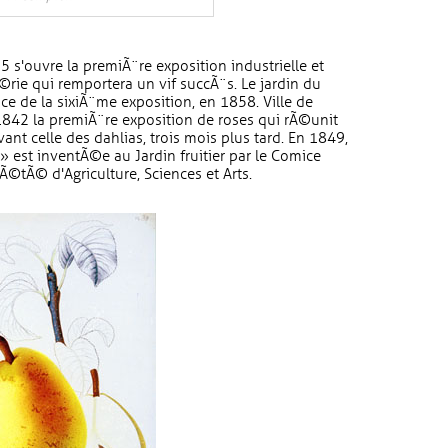
5 s'ouvre la premiÃ¨re exposition industrielle et
©rie qui remportera un vif succÃ¨s. Le jardin du
 de la sixiÃ¨me exposition, en 1858. Ville de
842 la premiÃ¨re exposition de roses qui rÃ©unit
nt celle des dahlias, trois mois plus tard. En 1849,
est inventÃ©e au Jardin fruitier par le Comice
Ã©tÃ© d'Agriculture, Sciences et Arts.