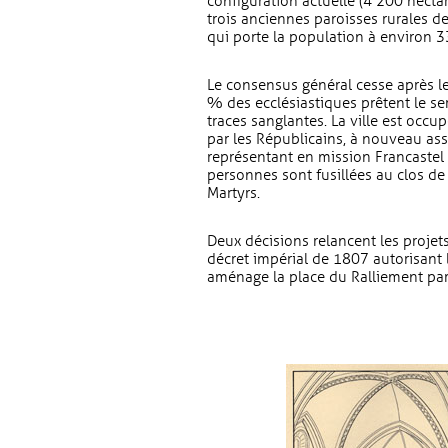
configuration actuelle (4 200 hecta
trois anciennes paroisses rurales d
qui porte la population à environ 3
Le consensus général cesse après le 
% des ecclésiastiques prêtent le s
traces sanglantes. La ville est occ
par les Républicains, à nouveau ass
représentant en mission Francastel y
personnes sont fusillées au clos 
Martyrs.
Deux décisions relancent les projet
décret impérial de 1807 autorisant l
aménage la place du Ralliement par 