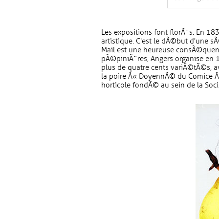
Les expositions font florÃ¨s. En 183
artistique. C'est le dÃ©but d'une sÃ
Mail est une heureuse consÃ©quence
pÃ©piniÃ¨res, Angers organise en 1
plus de quatre cents variÃ©tÃ©s, ava
la poire Â« DoyennÃ© du Comice Â» 
horticole fondÃ© au sein de la Soci