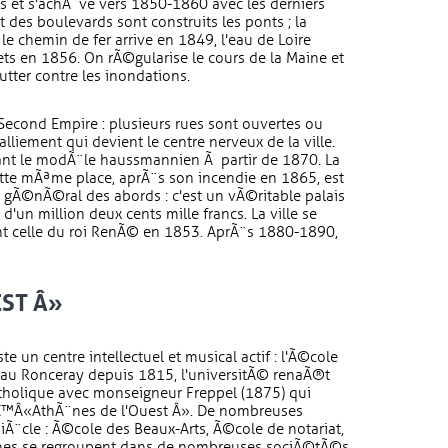
ns et s'achÃ¨ve vers 1850-1860 avec les derniers
 des boulevards sont construits les ponts ; la
le chemin de fer arrive en 1849, l'eau de Loire
s en 1856. On rÃ©gularise le cours de la Maine et
utter contre les inondations.
Second Empire : plusieurs rues sont ouvertes ou
lliement qui devient le centre nerveux de la ville.
ant le modÃ¨le haussmannien Ã partir de 1870. La
tte mÃªme place, aprÃ¨s son incendie en 1865, est
gÃ©nÃ©ral des abords : c'est un vÃ©ritable palais
'un million deux cents mille francs. La ville se
nt celle du roi RenÃ© en 1853. AprÃ¨s 1880-1890,
EST Â»
 un centre intellectuel et musical actif : l'Ã©cole
e au Ronceray depuis 1815, l'universitÃ© renaÃ®t
tholique avec monseigneur Freppel (1875) qui
€™Â«AthÃ¨nes de l'Ouest Â». De nombreuses
iÃ¨cle : Ã©cole des Beaux-Arts, Ã©cole de notariat,
vines se regroupent dans de nombreuses sociÃ©tÃ©s