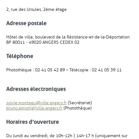
2, rue des Ursules, 2ème étage
Adresse postale
Hôtel de ville, boulevard de la Résistance-et-de-la-Déportation
BP 80011 - 49020 ANGERS CEDEX 02
Téléphone
Photothèque : 02 41 05 42 89 – Télécopie : 02 41 05 39 11
Adresses électroniques
, Ouvre une nouvelle fenêtre
sylvie.montegu@ville.angers.fr
(Secrétariat)
, Ouvre une nouvelle fenêtre
bruno.amiot(at)ville.angers.fr
(Photothèque)
Horaires d’ouverture
Du lundi au vendredi, de 10h-12h | 14h-17 h (uniquement sur