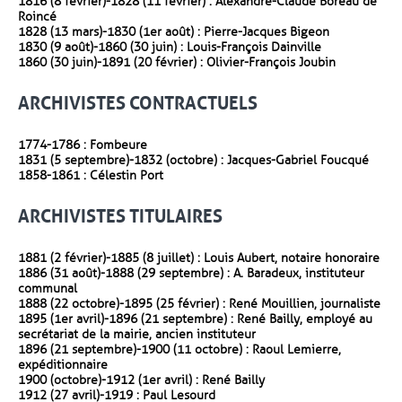
1816 (8 février)-1828 (11 février) : Alexandre-Claude Boreau de
Roincé
1828 (13 mars)-1830 (1er août) : Pierre-Jacques Bigeon
1830 (9 août)-1860 (30 juin) : Louis-François Dainville
1860 (30 juin)-1891 (20 février) : Olivier-François Joubin
ARCHIVISTES CONTRACTUELS
1774-1786 : Fombeure
1831 (5 septembre)-1832 (octobre) : Jacques-Gabriel Foucqué
1858-1861 : Célestin Port
ARCHIVISTES TITULAIRES
1881 (2 février)-1885 (8 juillet) : Louis Aubert, notaire honoraire
1886 (31 août)-1888 (29 septembre) : A. Baradeux, instituteur
communal
1888 (22 octobre)-1895 (25 février) : René Mouillien, journaliste
1895 (1er avril)-1896 (21 septembre) : René Bailly, employé au
secrétariat de la mairie, ancien instituteur
1896 (21 septembre)-1900 (11 octobre) : Raoul Lemierre,
expéditionnaire
1900 (octobre)-1912 (1er avril) : René Bailly
1912 (27 avril)-1919 : Paul Lesourd