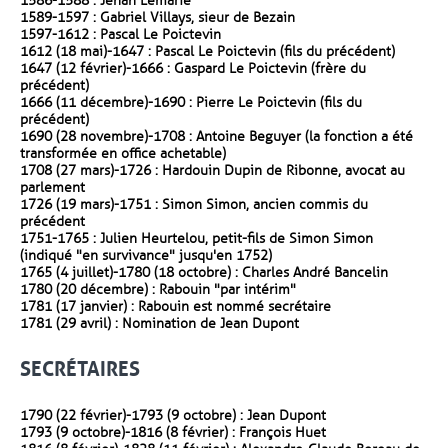
1586-1588 : Jehan Lemarié
1589-1597 : Gabriel Villays, sieur de Bezain
1597-1612 : Pascal Le Poictevin
1612 (18 mai)-1647 : Pascal Le Poictevin (fils du précédent)
1647 (12 février)-1666 : Gaspard Le Poictevin (frère du
précédent)
1666 (11 décembre)-1690 : Pierre Le Poictevin (fils du
précédent)
1690 (28 novembre)-1708 : Antoine Beguyer (la fonction a été
transformée en office achetable)
1708 (27 mars)-1726 : Hardouin Dupin de Ribonne, avocat au
parlement
1726 (19 mars)-1751 : Simon Simon, ancien commis du
précédent
1751-1765 : Julien Heurtelou, petit-fils de Simon Simon
(indiqué "en survivance" jusqu'en 1752)
1765 (4 juillet)-1780 (18 octobre) : Charles André Bancelin
1780 (20 décembre) : Rabouin "par intérim"
1781 (17 janvier) : Rabouin est nommé secrétaire
1781 (29 avril) : Nomination de Jean Dupont
SECRÉTAIRES
1790 (22 février)-1793 (9 octobre) : Jean Dupont
1793 (9 octobre)-1816 (8 février) : François Huet