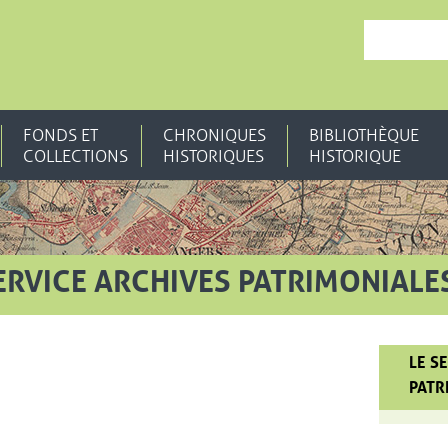
, OUVRE UNE N
FONDS ET
CHRONIQUES
BIBLIOTHÈQUE
COLLECTIONS
HISTORIQUES
HISTORIQUE
ERVICE ARCHIVES PATRIMONIALE
LE S
PATR