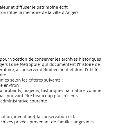
leur et diffuser le patrimoine écrit,
onstitue la mémoire de la ville d'Angers.
 pour vocation de conserver les archives historiques
Angers Loire Métropole, qui documentent l'histoire de
erritoire, à conserver définitivement et dont l'utilité
ire.
nies selon les critères suivants :
ge environ
ou probants) majeurs, historiques par nature, comme
pal, pouvant être beaucoup plus récents
é administrative courante
 :
ination, inventaire), la conservation et la
hives privées provenant de familles angevines,