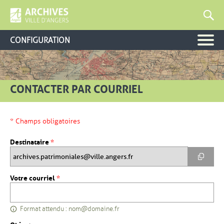
CONFIGURATION
CONTACTER PAR COURRIEL
* Champs obligatoires
Destinataire
*
Copier
archives.patrimoniales@ville.angers.fr
, champ obligatoire
Votre courriel
*
Format attendu : nom@domaine.fr