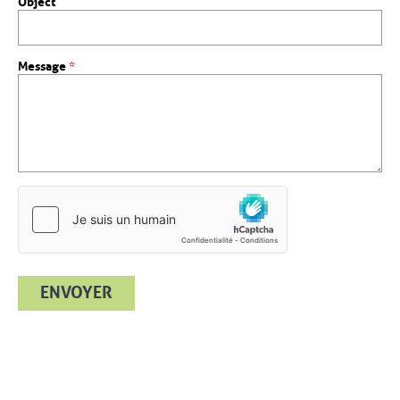
Object
, champ obligatoire
Message
*
ENVOYER