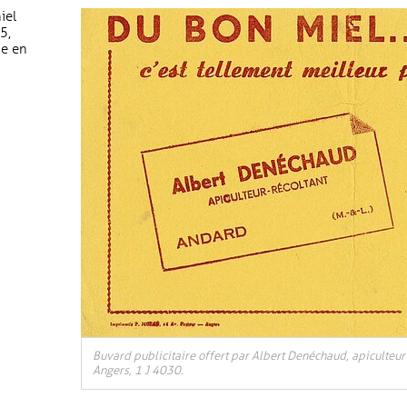
iel
5,
ue en
Buvard publicitaire offert par Albert Denéchaud, apiculteu
Angers, 1 J 4030.