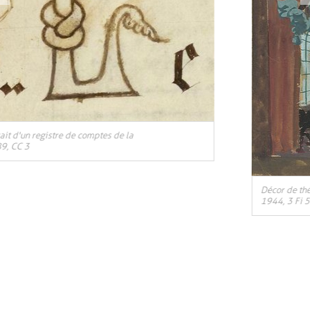
cor de théâtre dessiné par René Rabault pour la pièce « La Poupée » d’Audra
44, 3 Fi 558