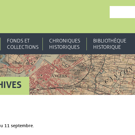
, OUVRE UNE N
FONDS ET
CHRONIQUES
BIBLIOTHÈQUE
COLLECTIONS
HISTORIQUES
HISTORIQUE
HIVES
'au 11 septembre.