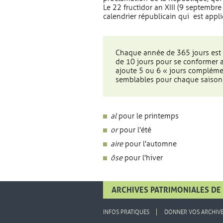
Le 22 fructidor an XIII (9 septembr
calendrier républicain qui est app
Chaque année de 365 jours est 
de 10 jours pour se conformer a
ajoute 5 ou 6 « jours compléme
semblables pour chaque saison 
al
pour le printemps
or
pour l'été
aire
pour l'automne
ôse
pour l'hiver
ARCHIVES PATRIMONIALES DE 
INFOS PRATIQUES
DONNER VOS ARCHIV