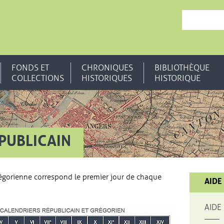
, OUVRE UNE N
FONDS ET
CHRONIQUES
BIBLIOTHÈQUE
COLLECTIONS
HISTORIQUES
HISTORIQUE
PUBLICAIN
régorienne correspond le premier jour de chaque
AIDE
AIDE