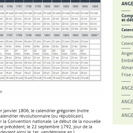
ANGE
Compr
et dé
Calend
Comme
Calend
Anger
Emblè
Alman
Frise
ANGE
ANGE
 janvier 1806, le calendrier grégorien (notre
ANGE
calendrier révolutionnaire (ou républicain).
ar la Convention nationale. Le début de la nouvelle
mne précédent, le 22 septembre 1792, jour de la
devient ainsi le 1er vendémiaire an I.