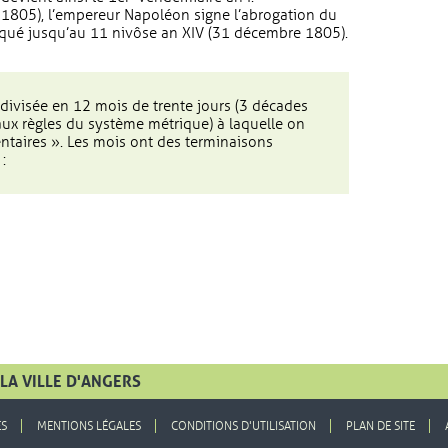
e 1805), l’empereur Napoléon signe l’abrogation du
liqué jusqu’au 11 nivôse an XIV (31 décembre 1805).
divisée en 12 mois de trente jours (3 décades
ux règles du système métrique) à laquelle on
ntaires ». Les mois ont des terminaisons
:
LA VILLE D'ANGERS
ES
MENTIONS LÉGALES
CONDITIONS D'UTILISATION
PLAN DE SITE