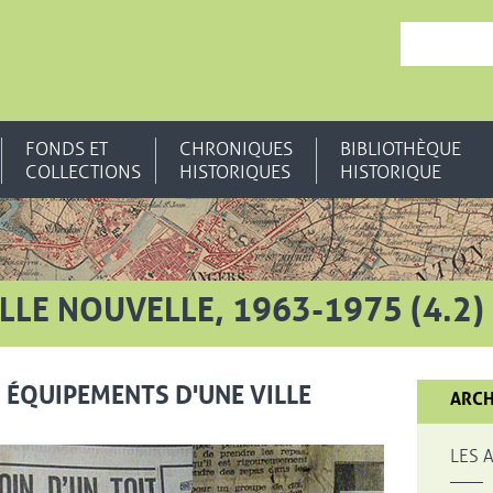
, OUVRE UNE N
FONDS ET
CHRONIQUES
BIBLIOTHÈQUE
COLLECTIONS
HISTORIQUES
HISTORIQUE
LLE NOUVELLE, 1963-1975 (4.2)
S ÉQUIPEMENTS D'UNE VILLE
ARCH
Vue agrandie 
LES 