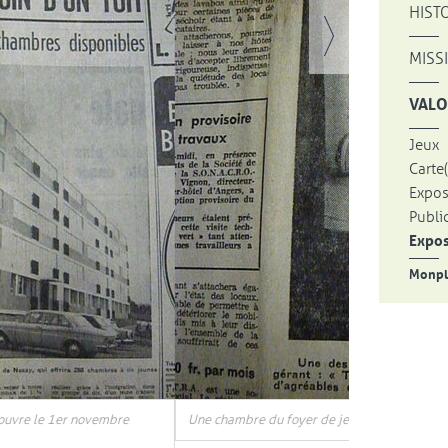
HIST
MISS
VALO
Jeux
Carte(
Expos
Publi
Expos
Monpla
, Ouvre une no
lleurs de Nozay.
Le Courrier de l'Ouest, 29 octobre 1968
Réception des
octobre 1968