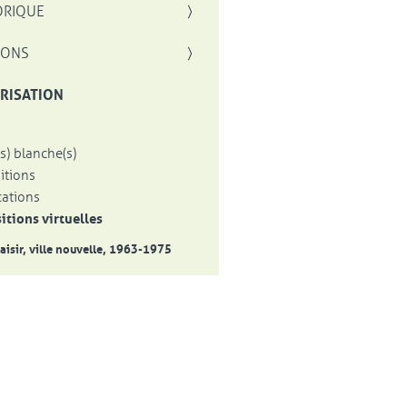
ORIQUE
IONS
RISATION
s) blanche(s)
itions
cations
itions virtuelles
isir, ville nouvelle, 1963-1975
uvelle fenêtre
 travaux du foyer de jeunes travailleurs de Nozay.
Le Courrier de l'Ouest, 29