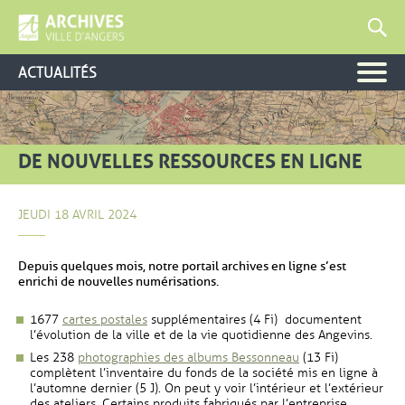
ACTUALITÉS
DE NOUVELLES RESSOURCES EN LIGNE
JEUDI 18 AVRIL 2024
Depuis quelques mois, notre portail archives en ligne s’est
enrichi de nouvelles numérisations.
, Ouvre une nouvelle fenêtre
1677
cartes postales
supplémentaires (4 Fi) documentent
l’évolution de la ville et de la vie quotidienne des Angevins.
, Ouvre une nouvel
Les 238
photographies des albums Bessonneau
(13 Fi)
complètent l’inventaire du fonds de la société mis en ligne à
l’automne dernier (5 J). On peut y voir l’intérieur et l’extérieur
des ateliers. Certains produits fabriqués par l’entreprise,