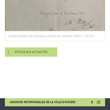
Conservatoire de musique, projet de création, 1857, 2 R 257
RETOUR AUX ACTUALITÉS
FACEBOOK
, OUVRE UNE
INSTA
, OUVR
ARCHIVES PATRIMONIALES DE LA VILLE D'ANGERS