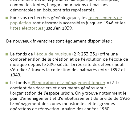
comme les tentes, hangars pour avions et maisons
démontables en bois, sont très représentés.
Pour vos recherches généalogiques, les
recensements de
, Ouvre une nouvelle fenêtre
population
sont désormais accessibles jusqu’en 1946 et les
, Ouvre une nouvelle fenêtre
listes électorales
jusqu’en 1939.
De nouveaux inventaires sont également disponibles :
, Ouvre une nouvelle fenêtre
Le fonds de
l’école de musique
(2 R 253-331) offre une
compréhension de la création et de l'évolution de l'école de
musique depuis le XIXe siècle. La réussite des élèves peut
s’étudier à travers la collection des palmarès entre 1892 et
1949.
, Ouvre une nouv
Le fonds «
Planification et aménagement foncier
» (2 T)
contient des dossiers et documents généraux sur
l’organisation de l’espace urbain. On y trouve notamment le
plan d'aménagement et d'embellissement de la ville de 1936,
l’aménagement des zones industrielles et les grandes
opérations de rénovation urbaine des années 1960.